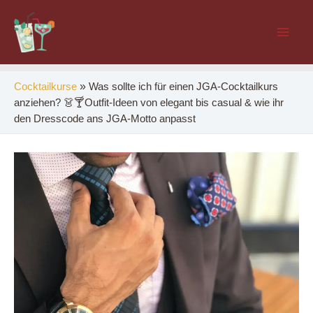
Zum
Inhalt
Mai
springen
Men
»
Was sollte ich für einen JGA-Cocktailkurs
Cocktailkurse
anziehen? 👗🍸Outfit-Ideen von elegant bis casual & wie ihr
den Dresscode ans JGA-Motto anpasst