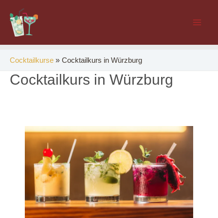
Zum
Inhalt
Mai
springen
Men
»
Cocktailkurs in Würzburg
Cocktailkurse
Cocktailkurs in Würzburg