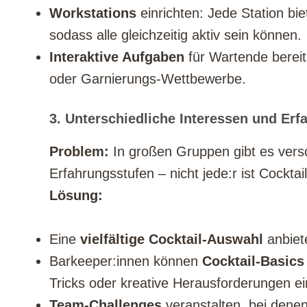
Workstations
einrichten: Jede Station bie
sodass alle gleichzeitig aktiv sein können.
Interaktive Aufgaben
für Wartende bereits
oder Garnierungs-Wettbewerbe.
3. Unterschiedliche Interessen und Erf
Problem:
In großen Gruppen gibt es ver
Erfahrungsstufen – nicht jede:r ist Cocktai
Lösung:
Eine
vielfältige Cocktail-Auswahl
anbiete
Barkeeper:innen können
Cocktail-Basics
Tricks oder kreative Herausforderungen e
Team-Challenges
veranstalten, bei dene